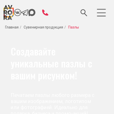
Главная
/
Сувенирная продукция
/
Пазлы
Создавайте
уникальные пазлы с
вашим рисунком!
Печатаем пазлы любого размера с
вашим изображением, логотипом
или фотографией. Идеально для
подарка, бизнеса и промо-акций!
Быстрый заказ