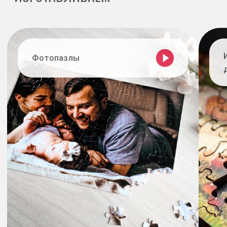
Картонные
– классический вариант с глянцевой
поверхностью
Фанерные
– деревянные пазлы для
долговечности и эксклюзивности
Акриловые
– глянцевый, прочный вариант с
высоким качеством печати
Выбор размеров и
количества деталей:
От 10×15 см
(мини-пазлы)
до 50×70 см
(макси-
пазлы)
Количество деталей:
4, 12, 24, 48, 100, 200, 500,
1000, 2000 элементов