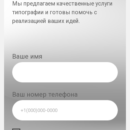
Печать на одежде
Интерьерная печать
Печать наклеек и этикеток
Полиграфия
Упаковка
Офсетная печать
Наружная реклама
Графический дизайн
Дизайн для рекламы
Дизайн мерча
Текстильный мерч
Сувенирная продукция
Канцелярия с вашим логотипом