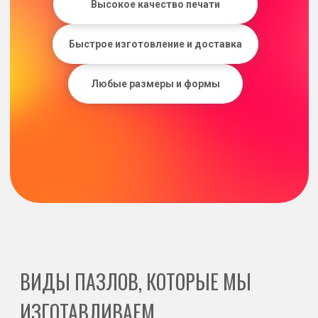
Индивидуальные
Фотопазлы
дизайнерские пазлы
пазлы с вашей фотографией или
коллажем
можно добавить текст, ло
Варианты материалов