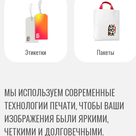
ИЗОБРАЖЕНИЯ БЫЛИ ЯРКИМИ,
ЧЕТКИМИ И ДОЛГОВЕЧНЫМИ.
ВЫБЕРИТЕ ОПТИМАЛЬНЫЙ
ВАРИАНТ:
Сублимационная печать –
УФ-печать – премиаль
идеальный выбор для
вариант с высокой
полноцветных изображений!
детализацией
Печать возможна на тем
Яркие цвета, глубина и четкость
кружках
Устойчивость к мытью, в том числе в
Изображение стойкое к 
посудомоечной машине
повреждениям