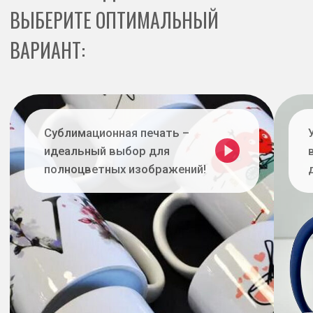
Подходит для белых кружек с
Подходит для сложных ло
полимерным покрытием
градиентов и индивидуа
Высокое качество печати
– яркие
цвета, стойкость к выцветанию и мытью
Идеально для подарков и
бизнеса
– сувениры,
корпоративные кружки,
брендирование
Доступные цены
– скидки при
больших тиражах