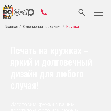
Главная
/
Сувенирная продукция
/
Кружки
Печать на кружках –
яркий и долговечный
дизайн для любого
случая!
Изготовим кружки с вашим
логотипом, фото или любым
дизайном. Оперативно, качественно и
недорого!
Быстрый заказ